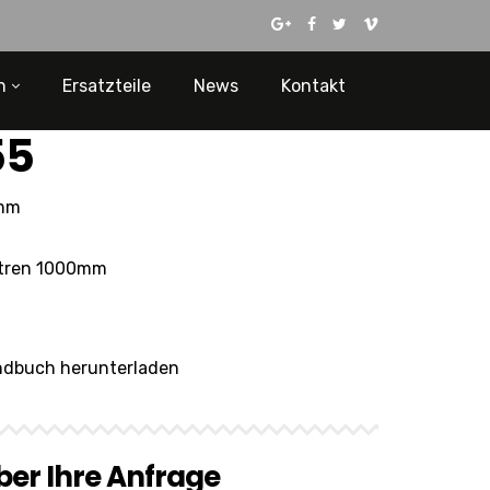
n
Ersatzteile
News
Kontakt
55
mm
ntren 1000mm
dbuch herunterladen
ber Ihre Anfrage